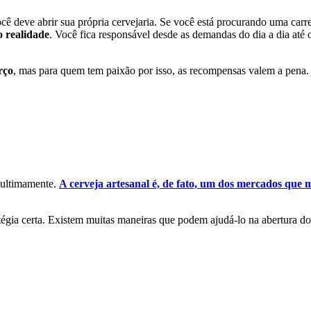
ê deve abrir sua própria cervejaria. Se você está procurando uma carreir
 realidade
. Você fica responsável desde as demandas do dia a dia até 
rço
, mas para quem tem paixão por isso, as recompensas valem a pena
o ultimamente.
A cerveja artesanal é, de fato, um dos mercados que
égia certa. Existem muitas maneiras que podem ajudá-lo na abertura do s